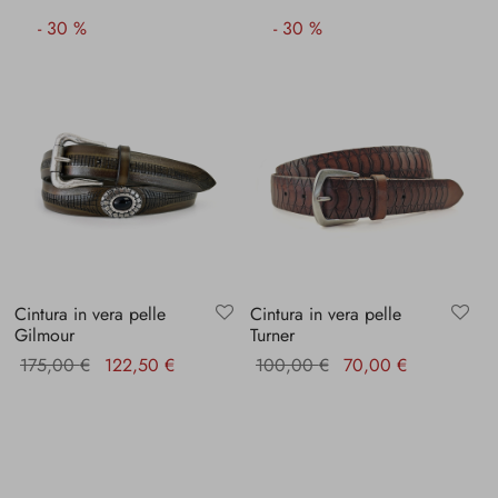
-
30
%
-
30
%
Cintura in vera pelle
Cintura in vera pelle
Gilmour
Turner
Il prezzo
Il prezzo
Il prezzo
Il prezzo
175,00
€
122,50
€
100,00
€
70,00
€
originale
attuale è:
originale
attuale è:
era:
122,50 €.
era:
70,00 €.
175,00 €.
100,00 €.