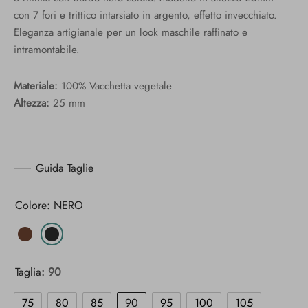
135,00 €.
con 7 fori e trittico intarsiato in argento, effetto invecchiato.
Eleganza artigianale per un look maschile raffinato e
intramontabile.
Materiale:
100% Vacchetta vegetale
Altezza:
25 mm
Guida Taglie
Colore: NERO
Taglia
: 90
75
80
85
90
95
100
105