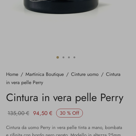
Home
/
Martinica Boutique
/
Cinture uomo
/
Cintura
in vera pelle Perry
Cintura in vera pelle Perry
Il prezzo
Il prezzo
135,00
€
94,50
€
30
%
Off
originale
attuale è:
Cintura da uomo Perry in vera pelle tinta a mano, bombata
era:
94,50 €.
e rifinita con bordo nero cerato. Modello in altezza 25mm