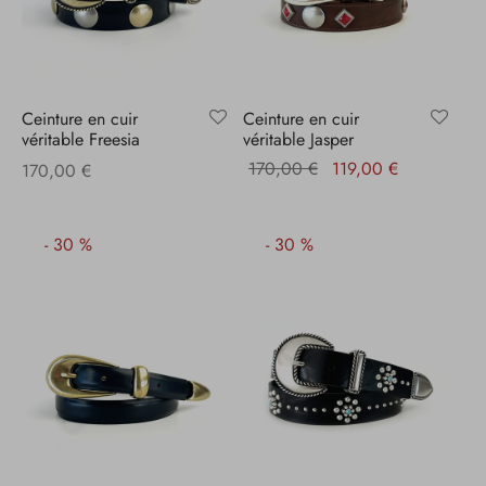
Ceinture en cuir
Ceinture en cuir
véritable Freesia
véritable Jasper
Le prix
Le prix
170,00
€
119,00
€
170,00
€
initial
actuel
était :
est :
-
30
%
-
30
%
170,00 €.
119,00 €.