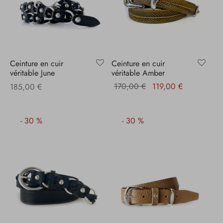
Ceinture en cuir
Ceinture en cuir
véritable June
véritable Amber
Le prix
Le prix
170,00
€
119,00
€
185,00
€
initial
actuel
était :
est :
-
30
%
-
30
%
170,00 €.
119,00 €.