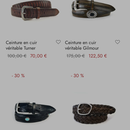
Ceinture en cuir
Ceinture en cuir
véritable Turner
véritable Gilmour
Le prix
Le prix
Le prix
Le prix
100,00
€
70,00
€
175,00
€
122,50
€
initial
actuel
initial
actuel
était :
est :
était :
est :
-
30
%
-
30
%
100,00 €.
70,00 €.
175,00 €.
122,50 €.