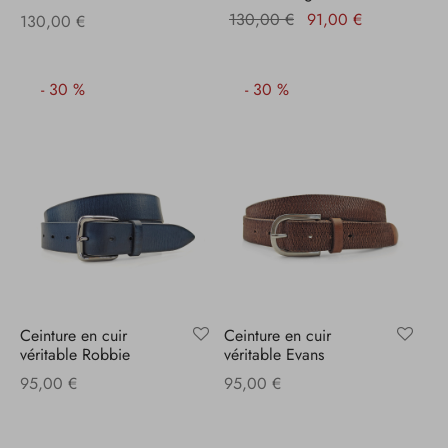
Le prix
Le prix
130,00
€
91,00
€
130,00
€
initial
actuel
était :
est :
-
30
%
-
30
%
130,00 €.
91,00 €.
Ceinture en cuir
Ceinture en cuir
véritable Robbie
véritable Evans
95,00
€
95,00
€