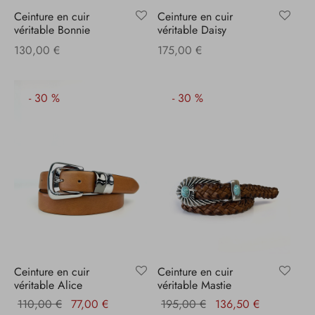
Ceinture en cuir
Ceinture en cuir
véritable Bonnie
véritable Daisy
130,00
€
175,00
€
-
30
%
-
30
%
Ceinture en cuir
Ceinture en cuir
véritable Alice
véritable Mastie
Le prix
Le prix
Le prix
Le prix
110,00
€
77,00
€
195,00
€
136,50
€