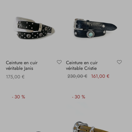
Ceinture en cuir
Ceinture en cuir
véritable Janis
véritable Cristie
Le prix
Le prix
230,00
€
161,00
€
175,00
€
initial
actuel
était :
est :
-
30
%
-
30
%
230,00 €.
161,00 €.