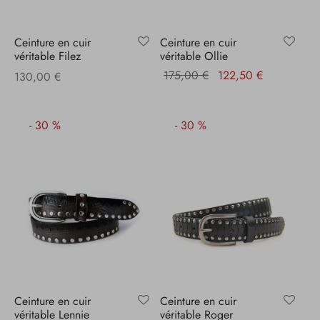
Ceinture en cuir
Ceinture en cuir
véritable Filez
véritable Ollie
Le prix
Le prix
175,00
€
122,50
€
130,00
€
initial
actuel
était :
est :
-
30
%
-
30
%
175,00 €.
122,50 €.
Ceinture en cuir
Ceinture en cuir
véritable Lennie
véritable Roger