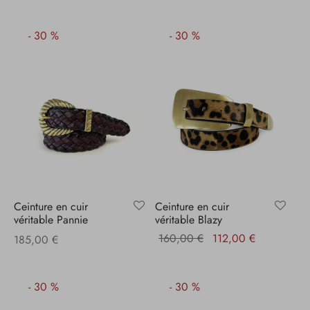
initial
actuel
initial
actuel
était :
est :
était :
est :
-
30
%
-
30
%
110,00 €.
77,00 €.
195,00 €.
136,50 €.
Ceinture en cuir
Ceinture en cuir
véritable Pannie
véritable Blazy
Le prix
Le prix
160,00
€
112,00
€
185,00
€
initial
actuel
était :
est :
-
30
%
-
30
%
160,00 €.
112,00 €.